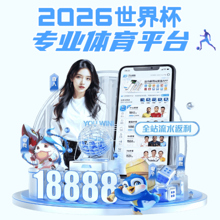
注册入口
全天更新 ·
BOB体育
赛事实
时同步
无论您身在何处，
BOB体育APP
为您带来高速、高
清、稳定的观赛体验。
下载客户端
网页端访问