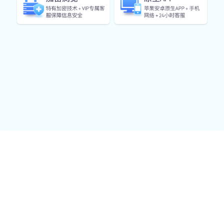
持续优化，数据驱动
平台基于用户行为分析，不断迭代功能细节与视觉交
互体验，结合 AI 智能算法与赛事数据，为用户提供
精准内容分发与个性化推荐，增强整体互动价值。
为什么全球用户都信赖BOB体育？
我们不仅是体育赛事数据平台，更是一站式的信
息服务提供商。从实时数据同步到安全机制建
设，再到用户服务体系，BOB体育始终致力于为
全球用户带来可靠、高效、便捷的综合体验。