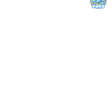
提供多种媒体形式如图文、短视频、集锦回顾，提升BOB
体育 的平台使用粘性与用户参与感。
多维安全防御模型
BOB体育从多个层面构建立体式防御体系，涵盖数据传输、
账户操作与隐私保护，力求为用户营造安全、稳定的使用体
验。