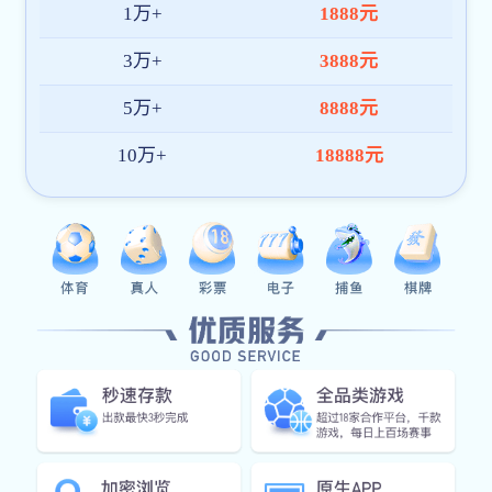
所有服务均基于合规化机制运营，平台数据透明、交
易流程规范，长期致力于构建高可信度生态系统，持
续服务全球数百万用户，树立良好品牌形象。
多语言，多区域
支持多语种界面与主流货币结算方式，BOB体育 已
服务覆盖东南亚、欧洲、中东等重点市场，具备全球
运营与本地适配的服务能力。