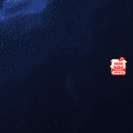
，而且转会费用相对较
而，他们是否能立刻适
断状态有所下滑，但其
要作用，但相应带来的
，新引入或者临时提升
在此过程中培养年轻人
极变化。而即使最终未
力与深度。