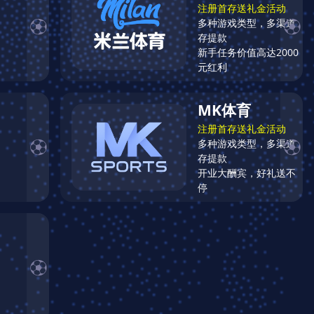
求替代人选
的挑战。作为球队中场
这一情况，热刺管理层
库尔的受伤背景、对球