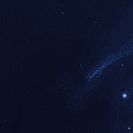
本坦库尔作为热刺中
组织进攻，为前锋创
场控制权可能会大幅
此外，其他中场球员
刻表现得不够成熟，
总体而言，本坦库尔
不能有效解决这一问
3、潜在替
面对本坦库尔长期缺
俱乐部高层的注意，
联赛的小将。