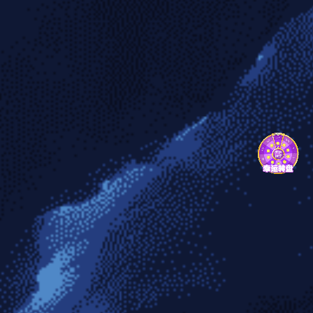
在进攻端，他常常负责
因此，当他缺席时，中
年轻球员可能在关键时
得更加脆弱。
他留下的位置空白。若
，有几名候选人引起了
英超其他球队或者欧洲