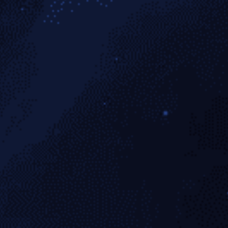
发生什么，本坦库尔回归后的角色定位与使用方式都值得期待。他
高目标迈进，同时也是检验俱乐部管理层运作能力的一次考验。
因手术缺阵三个月，对热刺产生了多方面影响。从战术部署到心
环节都紧密相关，需要俱乐部上下共同努力应对挑战。同时，这
，希望通过这次危机能够促使整个团队变得更加强大。
库尔尽快康复，并希望他能够带领热刺取得佳绩。同时，无论未
与梦想的团队注入新的活力，实现更高目标，共同书写辉煌篇章