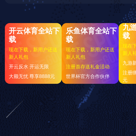
队的影响、潜在替代
1、本坦库
本坦库尔自加盟热刺
防守，为球队提供多
需要进行手术治疗。
根据医生的评估，本
训练或比赛，这也使
失是一个巨大的打击
此外，本坦库尔在队
榜样。他的缺席意味
要。
2、对球队