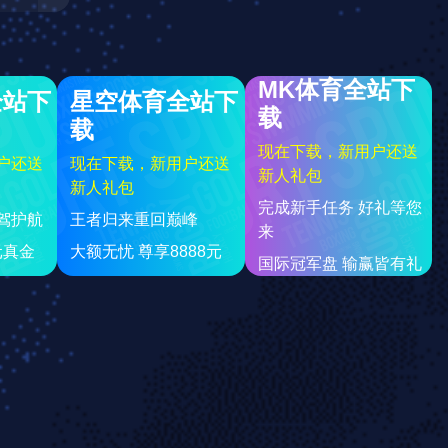
力，还能够有效地进行
经过进一步检查后确定
内，他将无法参与任何
队来说，核心球员的缺
，更是年轻球员学习的
补他的空缺显得尤为重