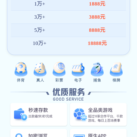
1、红军三名球员的突出表现
利物浦作为英超豪门，一直以来在欧洲赛场上都有着
不俗的成绩。本赛季，该队有三名球员凭借出色的发
挥分别领跑欧冠重大机会榜，他们分别是锋线上的明
星前锋、中场核心以及防守端的重要支柱。这几名球
员在关键时刻屡屡挺身而出，为球队攻城拔寨，帮助
球队晋级下一轮。
首先，这三名红军球员不仅仅是在进攻端有所建树，
在防守端同样贡献良多。他们能够迅速回追并参与防
守，确保球队保持稳定。此外，他们之间默契配合，
使得整个团队运转流畅。正因如此，这些球员成为了
对手战术布置中的“头疼”人物。