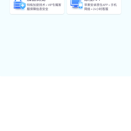
其次，他们个人技术水平极高，无论是传控能力还是
射门技巧都让人叹为观止。在面对强敌时，他们总能
创造出良好的进攻机会，并且具备把握住这些机会的
能力。统计数据显示，这几名球员在比赛中显著提高
了球队的胜率，成为利物浦争夺冠军的重要保障。
2、门德斯与凯恩的精彩瞬间
除了利物浦队内的明星球员外，门德斯和凯恩同样值
得关注。他们两人在各自球队中的表现同样出色，在
这份名单中紧随红军之后。作为顶级前锋，凯恩始终
保持着高效进攻状态，他不仅能自己得分，还能为队
友创造机会，使得整个进攻体系更加完善。
门德斯则以灵活多变的风格著称，他善于突破防线并
制造威胁。在关键时刻，他常常能够利用自己的速度