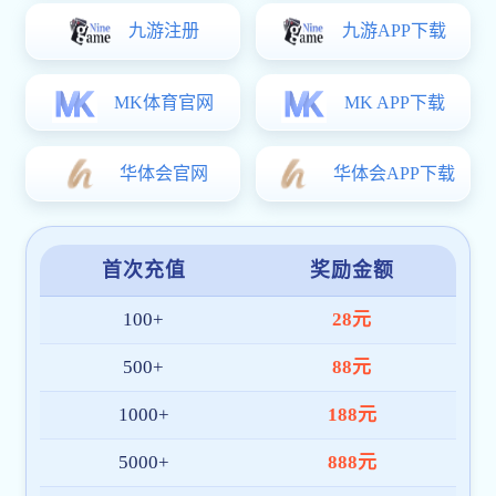
2026-04-21 10:47
69 次阅读
首页
/
体育报道
在最近的一场比赛中，爱德华兹以其超强的个人表现
震撼全场，上半场仅用19分钟便狂砍25分，帮助球队
取得领先。这一惊艳的表现不仅展示了他的得分能
力，更体现了他在关键时刻对球队的重要性。本文将
从多个方面深入探讨爱德华兹的火力表现，包括他的
技术特点、比赛策略、团队配合以及心理素质等方
面，旨在全面分析这位球员在场上的出色发挥及其对
球队胜利的贡献。
1、爱德华兹的技术特点