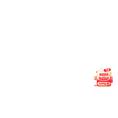
队在进攻端展现出极高的效率，也让对方难以应对这
样灵活多变的攻击策略。
总之，这场比赛不仅是爱的爆发，也是团队协作的一
次完美体现。正是有了每个队员都积极参与，相互支
持与信任，才能让爱德华兹这样的明星选手在赛场上
大放异彩，实现个人与集体双赢。
4、心理素质与赛场影响
A Edwards 虽然年纪尚轻，但其心理素质却异常稳
定。在面对强敌和巨大的压力时，他始终保持冷静，
全神贯注于比赛。这种沉着冷静不仅使他能够做出最
优决策，还能有效避免不必要的失误，为自己的高效
表现奠定基础。
尤其是在关键时刻，他往往能够迎头赶上，并承担起