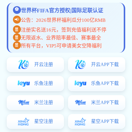
文班亚马称赞本赛季第二次战胜雷
霆的比赛令人赏心悦目表现出色