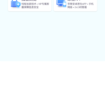
这种高水平的发挥无疑为他的职业生涯增添了一笔亮
丽的色彩。
2、团队合作的重要性
篮球是一项团队运动，而文班亚马也深知这一点。在
与雷霆交锋期间，他积极参与到团队配合中，与队友
之间形成良好的默契。无论是在进攻还是防守端，他
都能找到最佳的位置并给予队友支持，这样有效地增
强了整体战斗力。
这种团队合作精神体现在多个方面，比如快速传导
球、合理跑位等。在一次次流畅的进攻中，可以看到
文班亚马如何利用自己的身高优势为队友创造机会，
并且通过挡拆等战术帮助其他球员获得空位投篮机
会。