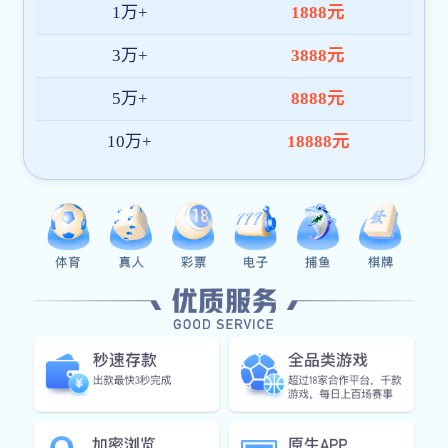
1、文班亚马的个人表现
在与雷霆的这场比赛中，文班亚马展现了他作为顶尖
新秀的实力。他全场砍下高分，不仅得分能力突出，
还在篮板和助攻上都有不俗表现。这种全面的技术让
他成为球队进攻端的重要支点，使得对手防不胜防。
此外，文班亚马在关键时刻显示出了冷静和决策能
力。他能够迅速判断场上的形势，并做出正确选择，
这对于年轻球员来说是十分难得的一项素质。在比赛
进行到紧张时刻，他几次关键投篮帮助球队拉开分
差，为最终胜利奠定了基础。
总之，文班亚马在这场比赛中的个人表现不仅提升了
他的自信心，也使他赢得了球迷和媒体的一致好评。