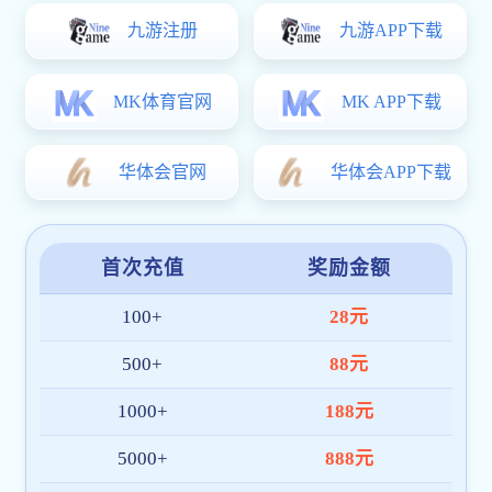
2026-05-13 02:52
60 次阅读
首页
/
体育报道
在本赛季的NBA联赛中，文班亚马作为一名新秀球
员，以其卓越的表现引起了广泛关注。近期，他在球
队与雷霆的第二次交锋中发挥出色，带领球队取得了
胜利，并对比赛进行了赞扬。他称赞这场比赛令人赏
心悦目，展现了团队协作和个人能力相结合的完美状
态。本文将从四个方面详细分析文班亚马对这场比赛
的看法，包括他的个人表现、团队合作、战术执行以
及对未来的展望。通过这些方面，我们可以更深入地
理解文班亚马在比赛中的重要性以及他对球队成功的
贡献。