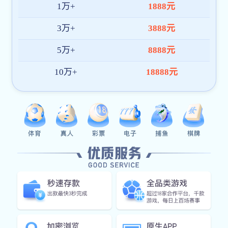
1、斯普利特的篮球背景
斯普利特出生于一个体育氛围浓厚的家庭，从小便展
现出对篮球运动极大的热情。他在青少年时期就开始
接受正规的篮球训练，凭借着出色的身体素质和较强
的技术基础，他迅速在地方联赛中崭露头角。在这一
阶段，他不仅积累了丰富的比赛经验，同时也培养了
自己的领导能力和团队意识。
随着时间推移，斯普利特被选入国家青年队，这无疑
是他职业生涯的重要转折点。在国家队中，他有机会
与许多优秀球员同场竞技，这种高水平的竞争激发了
他的潜力，也让他意识到自身在篮球领域还有很大的
提升空间。他积极向教练请教，不断改进自己的技战
术水平。