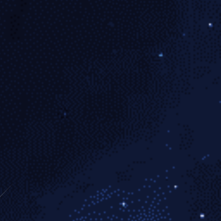
在艰难比赛中的拼搏
此外，作为老将，王
战术体系，以及如何
入团队。
最后，在媒体面前，
表达对球队及其发展
这对于吸引赞助商以
4、未来发
随着年龄增长，许多
然而，对于这位经验
互动合作，共同推动
此外，在个人目标方