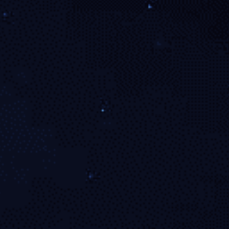
下一篇：
马德里竞技传奇恩里克科拉尔辞世
4