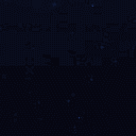
特雷曼恩期待与黄蜂续约希望
在球队
2026-06-25
推荐
BOB体育
BOB体育为足球爱好者提供全面的赛事直播、专业的赛前
分析和实时比分更新，涵盖英超、西甲、欧冠、意甲、德
甲、中超等全球热门联赛。无论您是资深球迷还是新晋观
众，BOB体育都致力于为您带来最优质的足球内容。
© 2026 BOB体育 版权所有 · 保留所有权利