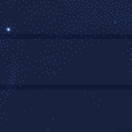
重返海港续约一年坚持以身作则展现
2026-06-12 01:15
40 次阅读
首页
/
体育报道
，王燊超一直是一个备受瞩目的名字。最近，他重返海港并续约
的队长，王燊超不仅在场上展现出卓越的技术和领导能力，更以
，我们将从四个方面详细探讨王燊超重返海港续约一年的重要性