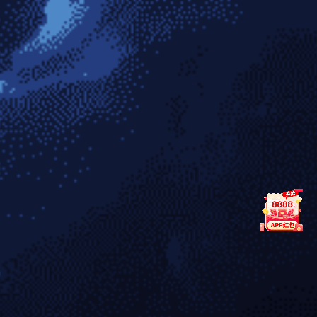
加入球队的小将们熟悉
年轻人能更加快速地融
的问题，用正面的语言
乐部树立了良好口碑，
再次证明自己的机会。
加强与年轻球员之间的
走向国际舞台。他希望