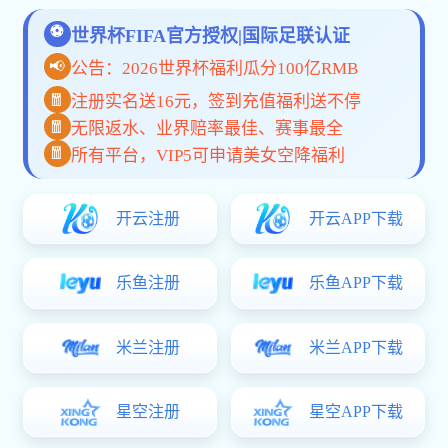
诺伊尔缺席对亚特兰大首回合乌尔
比希有望首发出战