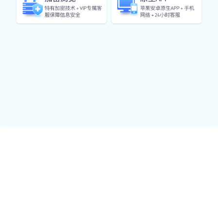
此，在即将到来的首回合较量中，没有诺伊尔，无疑
让拜仁在心理上和战术安排上都需要做出相应调整。
2、乌尔比希的新机会
随着诺伊尔因伤缺阵，年轻门将乌尔比希迎来了自己
证明自己的机会。他曾在多场重要赛事中担纲先发，
因此尽管经验稍显不足，但他依然有潜力成为团队新
的守护者。在训练期间，他展现出了良好的状态，这
为他的首发奠定了基础。
乌尔比希最大的优势在于他的敏捷性和快速反应能
力，这使得他能够有效应对高速攻击。在与亚特兰大
的交锋中，对方往往利用速度打击后防，而乌尔比希
若能保持专注并发挥自身特点，将能够极大提升拜仁
抵御攻击的能力。