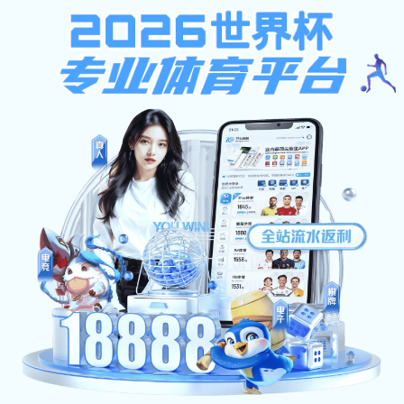
注册入口
全天更新 ·
BOB体育
赛事
实时同步
无论您身在何处，
BOB体育APP
为您带来高速、高
清、稳定的观赛体验。
下载客户端
网页端访问