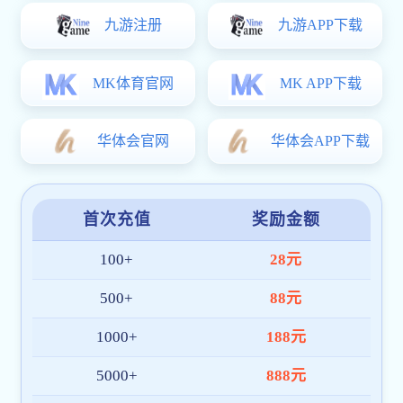
2026-03-31 01:15
90 次阅读
首页
/
体育报道
本篇文章将探讨诺伊尔缺席对亚特兰大首回合比赛的
影响，并分析乌尔比希有望首发出战的背景与前景。
首先，我们将阐述诺伊尔作为球队主力门将的重要
性，特别是在关键比赛中的表现。接着，将分析乌尔
比希的状态及其在球队中的作用。此外，还会讨论亚
特兰大的强劲实力和对拜仁慕尼黑的挑战。最后，总
结这场比赛可能对两队后续赛季进程产生的影响，展
望未来可能出现的变化。
1、诺伊尔的重要性