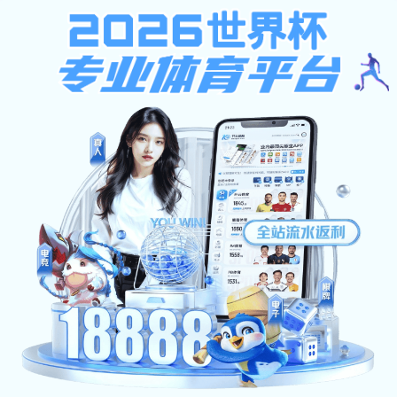
注册入口
全天更新 ·
BOB体育
赛事
实时同步
无论您身在何处，
BOB体育APP
为您带来高速、高
清、稳定的观赛体验。
下载客户端
网页端访问