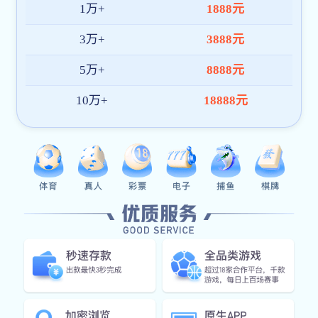
1、锡安的潜力与才能
锡安·威廉姆森，无疑是当今NBA最具潜力的新星之
一。他以惊人的身体素质和超强的爆发力著称，常常
在比赛中上演令人瞠目结舌的扣篮。锡安不仅拥有出
色的得分能力，还具备良好的传球视野，这使得他在
场上成为一名全面型球员。在他的大学生涯中，他就
以强悍的风格吸引了无数球迷，并被认为是未来超级
巨星。
然而，近年来由于伤病困扰，锡安未能发挥出最佳状
态。这让许多球迷感到遗憾，因为他们深知这位年轻
球员拥有极大的潜力。在健康时，锡安可以轻松击败
对手，以疯狂而富有创造性的方式完成得分。他如同