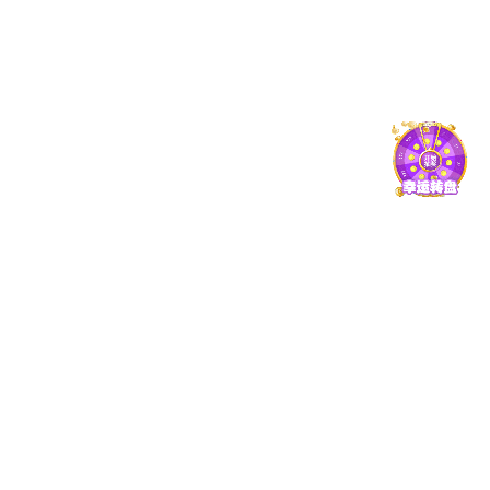
更是一次展示自我的绝佳机会。在这个舞台上，他们
可以向全世界展示自己的技能和创造力，从而吸引媒
体和粉丝们的关注。特别是在社交媒体时代，一个精
彩瞬间可能让他们迅速走红，这也为日后的商业代言
提供了更多可能性。
Sweet Melo（甜瓜）对此表示支持，希望看到更多新
血液加入这一传统赛事。他认为，像锡安这样具有巨
大潜力且充满激情的年轻人，非常适合参加这样的活
动。而通过这种平台，他们不仅能够提升个人品牌，
也能激励更多年轻人参与到篮球运动中来。
3、甜瓜的话语权与影响
作为NBA历史上的传奇前锋之一，卡梅隆·安东尼在篮
球界享有很高的话语权。他凭借多年的努力和拼搏，